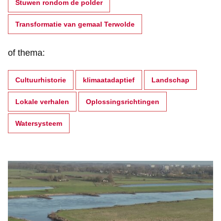
Stuwen rondom de polder
Transformatie van gemaal Terwolde
of thema:
Cultuurhistorie
klimaatadaptief
Landschap
Lokale verhalen
Oplossingsrichtingen
Watersysteem