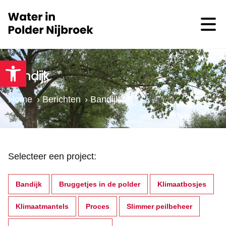
Toolbar openen
Bandijk
Home
›
Berichten
›
Bandijk
Selecteer een project:
Bandijk
Bruggetjes in de polder
Klimaatbosjes
Klimaatmantels
Proces
Slimmer peilbeheer