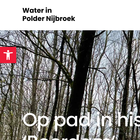
Toolbar openen
Op pad in hi