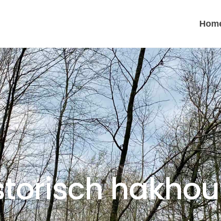
Hom
storisch hakho