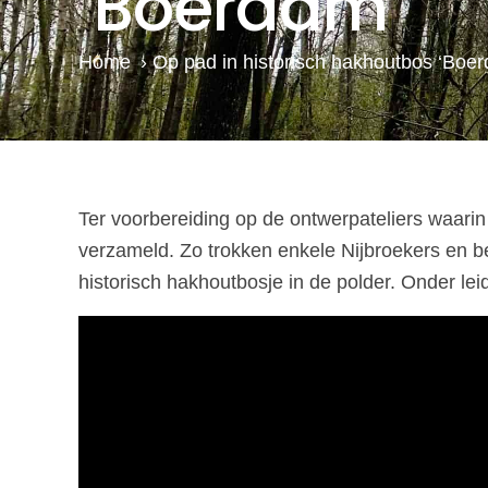
‘Boerdam’
Home
›
Op pad in historisch hakhoutbos ‘Boe
Ter voorbereiding op de ontwerpateliers waarin
verzameld. Zo trokken enkele Nijbroekers en b
historisch hakhoutbosje in de polder. Onder le