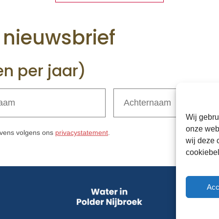
e nieuwsbrief
en per jaar)
Wij gebru
onze webs
gevens volgens ons
privacystatement
.
wij deze 
cookiebel
Acc