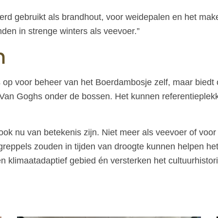
 werd gebruikt als brandhout, voor weidepalen en het ma
den in strenge winters als veevoer.”
m
op voor beheer van het Boerdambosje zelf, maar biedt oo
 Van Goghs onder de bossen. Het kunnen referentieplekke
k nu van betekenis zijn. Niet meer als veevoer of voor d
reppels zouden in tijden van droogte kunnen helpen het 
en klimaatadaptief gebied én versterken het cultuurhisto