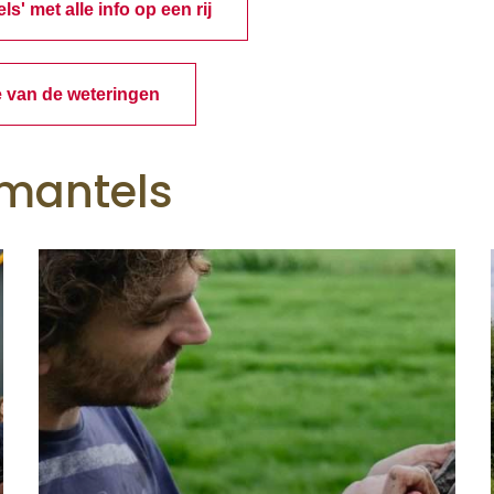
' met alle info op een rij
e van de weteringen
tmantels