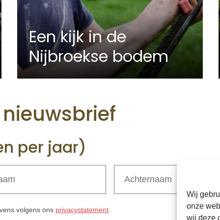
Een kijk in de
Nijbroekse bodem
e nieuwsbrief
en per jaar)
Wij gebru
onze webs
gevens volgens ons
privacystatement
.
wij deze 