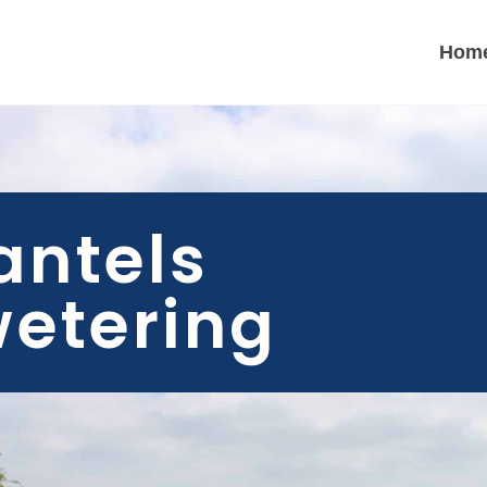
Hom
antels
etering​