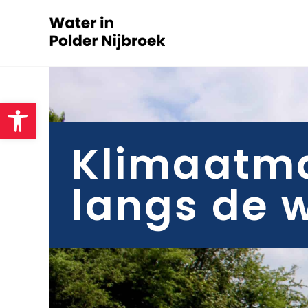
Toolbar openen
Klimaatm
langs de w