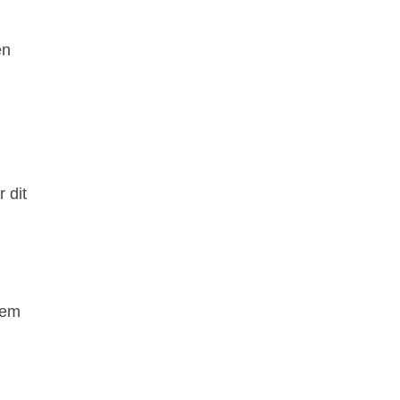
en
 dit
eem