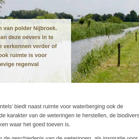
 van polder Nijbroek.
an deze oevers in te
We verkennen verder of
ook ruimte is voor
hevige regenval
tels’ biedt naast ruimte voor waterberging ook de
 karakter van de weteringen te herstellen, de biodiversi
aken waar het goed toeven is.
de geschiedenis van de weteringen, als inspiratie voor