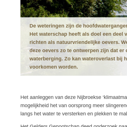
De weteringen zijn de hoofdwatergangen
Het waterschap heeft als doel een deel v
richten als natuurvriendelijke oevers. 
deze oevers zo te ontwerpen zijn dat er 
waterberging. Zo kan wateroverlast bij 
voorkomen worden.
Het aanleggen van deze Nijbroekse ‘klimaatman
mogelijkheid het van oorsprong meer slingerende
langs het water te versterken en plekken te m
Het Gelders Genootschap deed onderzoek naar 