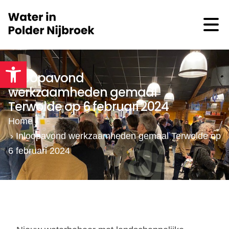
Toolbar openen
Inloopavond
werkzaamheden gemaal
Terwolde op 6 februari 2024
Home
›
Inloopavond werkzaamheden gemaal Terwolde op
6 februari 2024