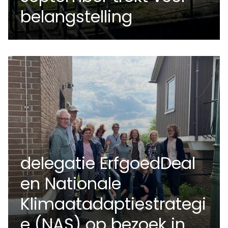
belangstelling
delegatie ErfgoedDeal
en Nationale
Klimaatadaptiestrategi
e (NAS) op bezoek in